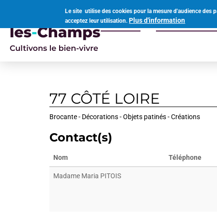
Aller
Le site utilise des cookies pour la mesure d'audience des p
au
Plus d'information
acceptez leur utilisation.
Votre mairie
Vivre à Ouvro
contenu
Navigation
principal
principale
77 CÔTÉ LOIRE
Brocante - Décorations - Objets patinés - Créations
Contact(s)
Nom
Téléphone
Madame Maria PITOIS