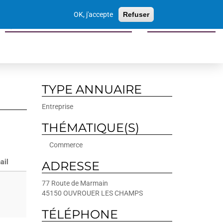
Votre
OK, j'accepte
Refuser
recherche
Sports culture loisirs tourisme
Economie locale
TYPE ANNUAIRE
Entreprise
THÉMATIQUE(S)
Commerce
ail
ADRESSE
77 Route de Marmain
45150
OUVROUER LES CHAMPS
TÉLÉPHONE