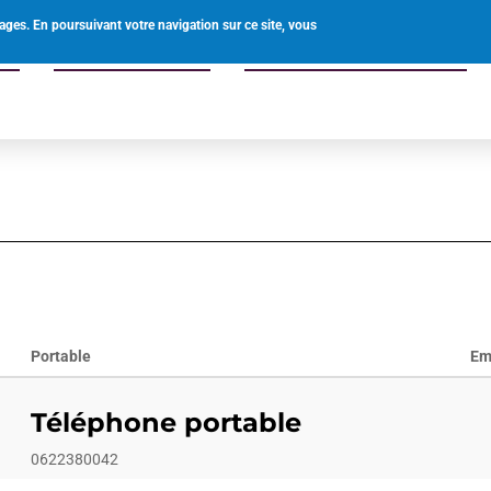
0238597340
mairie@ouvrouer-les-champs.fr
ages. En poursuivant votre navigation sur ce site, vous
uer
Offre de services
Enfants familles seniors
Portable
Em
Téléphone portable
0622380042