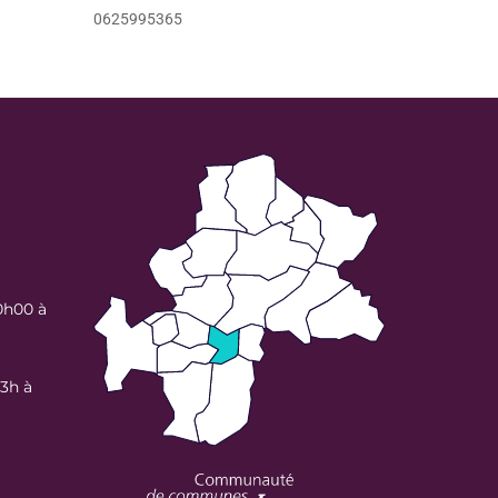
0625995365
0h00 à
13h à