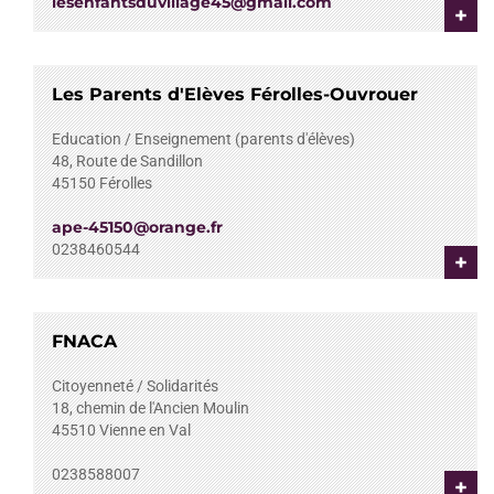
lesenfantsduvillage45@gmail.com
+
Les Parents d'Elèves Férolles-Ouvrouer
Education / Enseignement (parents d'élèves)
48, Route de Sandillon
45150
Férolles
ape-45150@orange.fr
0238460544
+
FNACA
Citoyenneté / Solidarités
18, chemin de l'Ancien Moulin
45510
Vienne en Val
0238588007
+