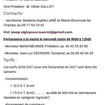
Vice-Président : M. Olivier GALLIOT
Contacts :
- secrétariat, Madame Sophie LAINÉ en Mairie dOuvrouer les
Champs, au 09-77-54-19-42
siaep.sigloyouvrouer45@gmail.com
Mail:
Permanence à la mairie le mercredi matin de 9h00 à 12h00
- Monsieur Michel MEUNIER, Président, au 06.45.55.83.80
- Monsieur Jean-Luc DEDYKERE, fontainier, au 06.85.60.94.50
Tarifs :
Les tarifs 2026-2027 pour une facturation en 2027 sont donc les
suivants :
. Consommation :
. 1.70 € H.T. le m3
. 1.15 € H.T. le m3............ au-delà de 300 m3/an (entreprises
classées en catégorie "agricole")
. Abonnement de compteurs :