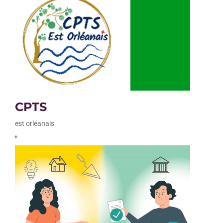
CPTS
est orléanais
+