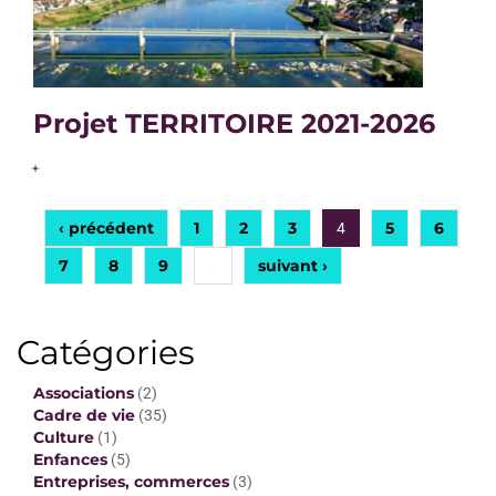
Projet TERRITOIRE 2021-2026
+
‹ précédent
1
2
3
5
6
4
7
8
9
suivant ›
…
Catégories
Associations
(2)
Cadre de vie
(35)
Culture
(1)
Enfances
(5)
Entreprises, commerces
(3)