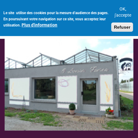
Aller
au
OK,
Le site utilise des cookies pour la mesure d'audience des pages.
Toggl
contenu
j'accepte
En poursuivant votre navigation sur ce site, vous acceptez leur
navig
principal
Plus d'information
utilisation.
Refuser