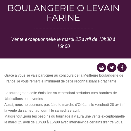
BOULANGERIE O LEVAIN
FARINE
Vente exceptionnelle le mardi 25 avril de 13h30 à
16h00
Grace à vous, je vais participer au concours de la Meilleure boulangerie de
France.Je vous remercie infiniment de cette reconnaissance gratifiante.
Le tournage
de cette émission va cependant perturber mes horaires de
fabrications et de ventes.
Aussi, nous ne pourrons pas faire le marché d'Orléans le vendredi 28 avril ni
la vente du samedi au fournil le samedi 29 avril.
Malgré tout ,pour les besoins du tournage,il y aura une vente exceptionnelle
le mardi 25 avril de 13h30 à 16h00 avec interview de certains d'entre vous.