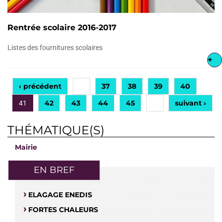
Rentrée scolaire 2016-2017
Listes des fournitures scolaires
+
‹ précédent
37
38
39
40
…
42
43
44
45
suivant ›
41
…
THÉMATIQUE(S)
Mairie
EN BREF
ELAGAGE ENEDIS
FORTES CHALEURS