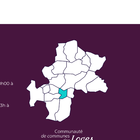
0h00 à
13h à