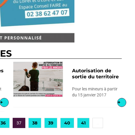
RES
es
Autorisation de
sortie du territoire
t
Pour les mineurs à partir
du 15 janvier 2017
+
+
36
38
39
40
41
37
…