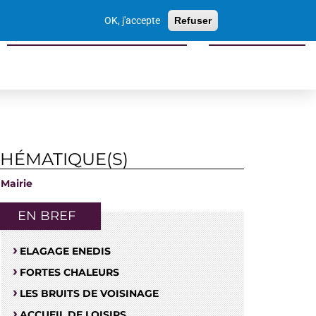
Votre
OK, j'accepte
Refuser
recherche
Sports culture loisirs tourisme
Economie locale
THÉMATIQUE(S)
Mairie
EN BREF
ELAGAGE ENEDIS
FORTES CHALEURS
LES BRUITS DE VOISINAGE
ACCUEIL DE LOISIRS