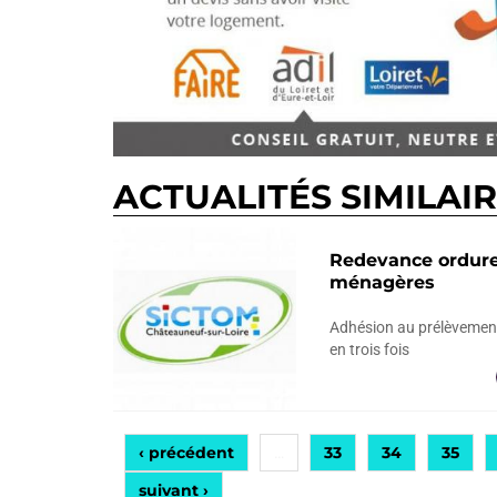
ACTUALITÉS SIMILAI
Redevance ordur
ménagères
Adhésion au prélèvemen
en trois fois
‹ précédent
33
34
35
…
suivant ›