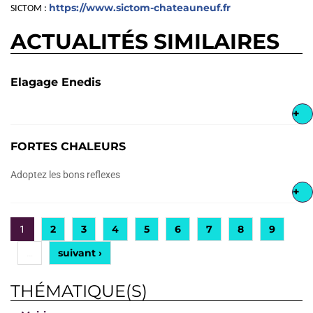
https://www.sictom-chateauneuf.fr
SICTOM :
ACTUALITÉS SIMILAIRES
Elagage Enedis
+
FORTES CHALEURS
Adoptez les bons reflexes
+
2
3
4
5
6
7
8
9
1
suivant ›
…
THÉMATIQUE(S)