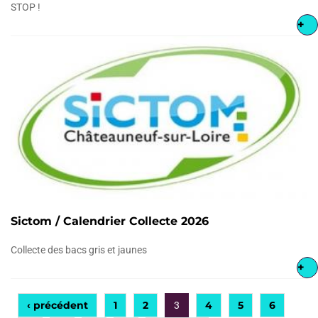
STOP !
+
Sictom / Calendrier Collecte 2026
Collecte des bacs gris et jaunes
+
‹ précédent
1
2
4
5
6
3