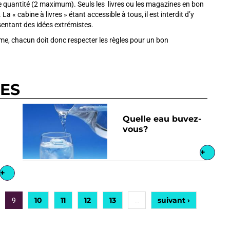
te quantité (2 maximum). Seuls les livres ou les magazines en bon
 « cabine à livres » étant accessible à tous, il est interdit d’y
entant des idées extrémistes.
visme, chacun doit donc respecter les règles pour un bon
RES
Quelle eau buvez-
vous?
+
+
10
11
12
13
suivant ›
9
…