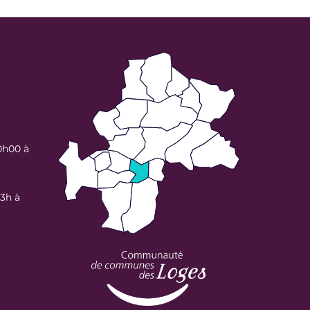
0h00 à
13h à