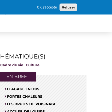
Votre
OK, j'accepte
Refuser
recherche
Sports culture loisirs tourisme
Economie locale
THÉMATIQUE(S)
Cadre de vie
Culture
EN BREF
ELAGAGE ENEDIS
FORTES CHALEURS
LES BRUITS DE VOISINAGE
ACCUEIL DE LOISIRS