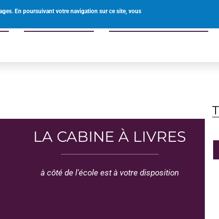
0238597340
mairie@ouvrouer-les-champs.fr
ages. En poursuivant votre navigation sur ce site, vous
uer
Offre de services
Enfants familles seniors
LA CABINE À LIVRES
à côté de l'école est à votre disposition