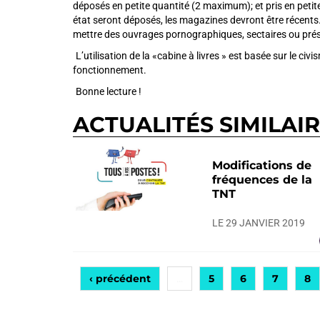
déposés en petite quantité (2 maximum); et pris en peti
état seront déposés, les magazines devront être récents. La
mettre des ouvrages pornographiques, sectaires ou prés
.
L’utilisation de la «cabine à livres » est basée sur le ci
fonctionnement.
.
Bonne lecture !
ACTUALITÉS SIMILAI
Modifications de
fréquences de la
TNT
LE 29 JANVIER 2019
‹ précédent
5
6
7
8
…