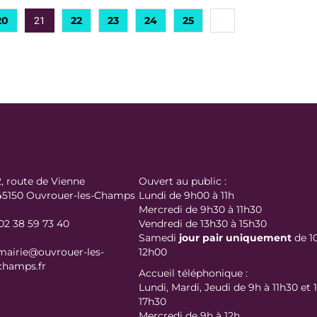
20
22
23
24
25
21
…
2, route de Vienne
Ouvert au public :
45150 Ouvrouer-les-Champs
Lundi de 9h00 à 11h
Mercredi de 9h30 à 11h30
02 38 59 73 40
Vendredi de 13h30 à 15h30
Samedi
jour
pair uniquement
de 1
mairie@ouvrouer-les-
12h00
champs.fr
Accueil téléphonique :
Lundi, Mardi, Jeudi de 9h à 11h30 et 
17h30
Mercredi de 9h à 12h