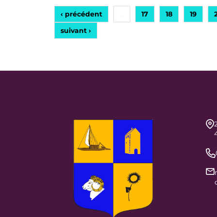
‹ précédent
17
18
19
…
suivant ›