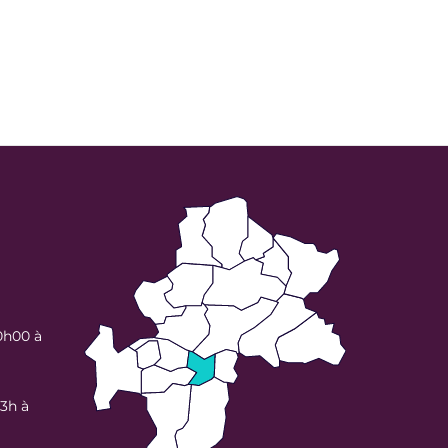
0h00 à
13h à