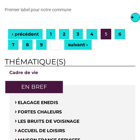
Premier label pour notre commune
+
‹ précédent
1
2
3
4
6
5
7
8
9
suivant ›
…
THÉMATIQUE(S)
Cadre de vie
EN BREF
ELAGAGE ENEDIS
FORTES CHALEURS
LES BRUITS DE VOISINAGE
ACCUEIL DE LOISIRS
MAISON FRANCE SERVICES