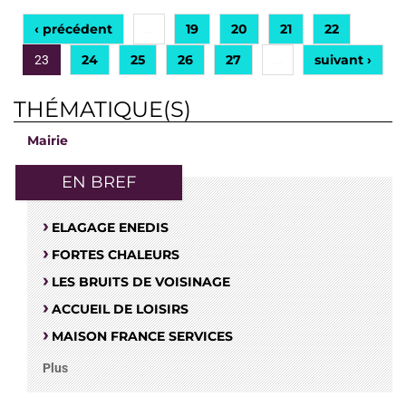
‹ précédent
19
20
21
22
…
24
25
26
27
suivant ›
23
…
THÉMATIQUE(S)
Mairie
EN BREF
ELAGAGE ENEDIS
FORTES CHALEURS
LES BRUITS DE VOISINAGE
ACCUEIL DE LOISIRS
MAISON FRANCE SERVICES
Plus