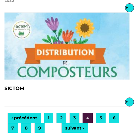
2025
+
SICTOM
+
‹ précédent
1
2
3
5
6
4
7
8
9
suivant ›
…