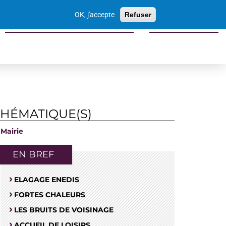
Votre
OK, j'accepte
Refuser
recherche
Sports culture loisirs tourisme
Economie locale
THÉMATIQUE(S)
Mairie
EN BREF
ELAGAGE ENEDIS
FORTES CHALEURS
LES BRUITS DE VOISINAGE
ACCUEIL DE LOISIRS