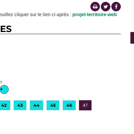
euillez cliquer sur le lien ci-après :
projet-territoire-web
RES
et
+
42
43
44
45
46
47