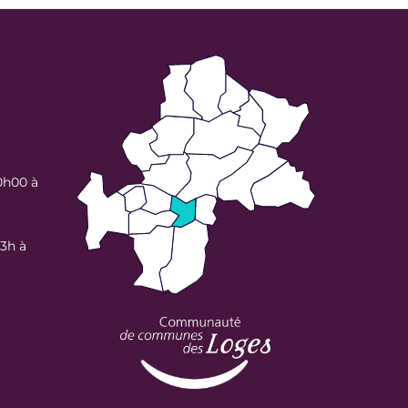
0h00 à
13h à