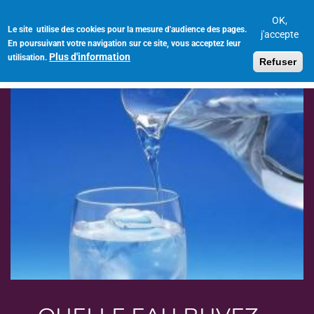
Aller
au
OK,
Le site utilise des cookies pour la mesure d'audience des pages.
Toggl
contenu
j'accepte
En poursuivant votre navigation sur ce site, vous acceptez leur
navig
principal
Plus d'information
utilisation.
Refuser