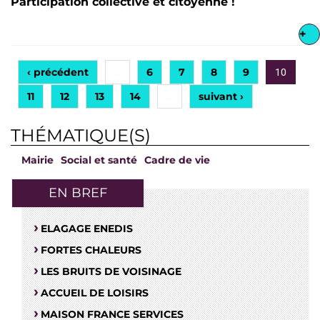
Participation collective et citoyenne !
+
‹ précédent
6
7
8
9
…
10
11
12
13
14
suivant ›
…
THÉMATIQUE(S)
Mairie
Social et santé
Cadre de vie
EN BREF
ELAGAGE ENEDIS
FORTES CHALEURS
LES BRUITS DE VOISINAGE
ACCUEIL DE LOISIRS
MAISON FRANCE SERVICES