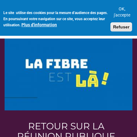
Aller
au
OK,
Le site utilise des cookies pour la mesure d'audience des pages.
Toggl
contenu
j'accepte
En poursuivant votre navigation sur ce site, vous acceptez leur
navig
principal
Plus d'information
utilisation.
Refuser
RETOUR SUR LA
RÉUNION PUBLIQUE