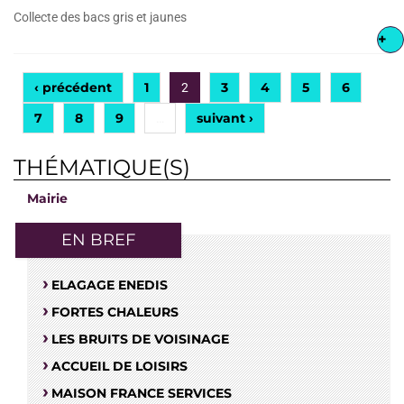
Collecte des bacs gris et jaunes
+
‹ précédent
1
3
4
5
6
2
7
8
9
suivant ›
…
THÉMATIQUE(S)
Mairie
EN BREF
ELAGAGE ENEDIS
FORTES CHALEURS
LES BRUITS DE VOISINAGE
ACCUEIL DE LOISIRS
MAISON FRANCE SERVICES