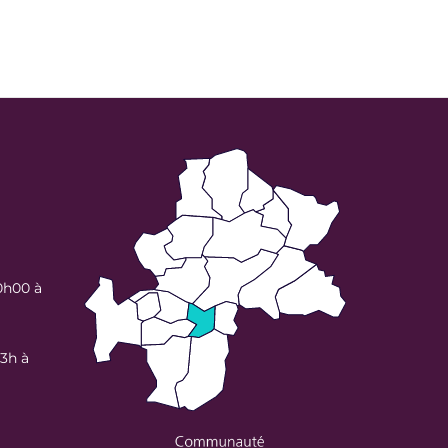
0h00 à
13h à