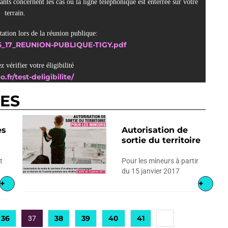
ants concernent les cas ou la ligne téléphonique est enterrée sur votre 
terrain.
tation lors de la réunion publique:
2_06_17_REUNION-PUBLIQUE-TIGY.pdf
 vérifier votre éligibilité
o.fr/test-deligibilite/
RES
es
Autorisation de
sortie du territoire
t
Pour les mineurs à partir
du 15 janvier 2017
+
+
36
38
39
40
41
37
…