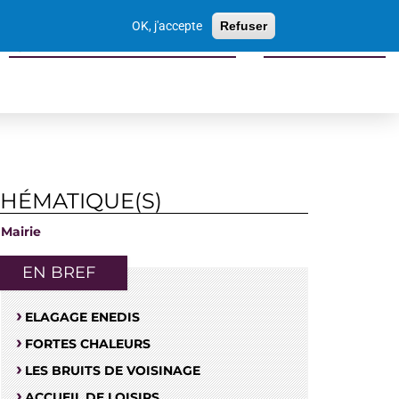
Votre
OK, j'accepte
Refuser
recherche
Sports culture loisirs tourisme
Economie locale
THÉMATIQUE(S)
Mairie
EN BREF
ELAGAGE ENEDIS
FORTES CHALEURS
LES BRUITS DE VOISINAGE
ACCUEIL DE LOISIRS