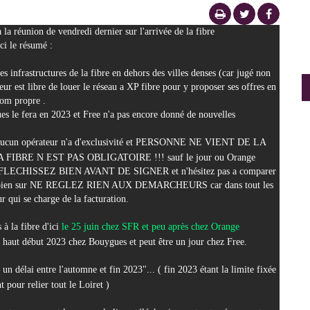
à la réunion de vendredi dernier sur l'arrivée de la fibre
ci le résumé :
es infrastructures de la fibre en dehors des villes denses (car jugé non 
ur est libre de louer le réseau a XP fibre pour y proposer ses offres en 
om propre .
es le fera en 2023 et Free n'a pas encore donné de nouvelles
opérateur n'a d'exclusivité et PERSONNE NE VIENT DE LA 
 FIBRE N EST PAS OBLIGATOIRE !!! sauf le jour ou Orange 
!! REFLECHISSEZ BIEN AVANT DE SIGNER et n'hésitez pas a comparer 
e. Et bien sur NE REGLEZ RIEN AUX DEMARCHEURS car dans tout les 
ur qui se charge de la facturation.
à la fibre d'ici
 le 25 juin chez SFR et peu après chez Orange
 haut début 2023 chez Bouygues et peut être un jour chez Free.
 un délai entre l'automne et fin 2023"... ( fin 2023 étant la limite fixée 
 pour relier tout le Loiret )