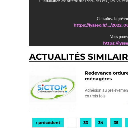
 L'installation est offerte dans 95% des cas , les 5% rest
 Consultez la présen
https://lysseo.fr/.../202
 Vous pouvez
https://lysse
ACTUALITÉS SIMILAI
Redevance ordur
ménagères
Adhésion au prélèvemen
en trois fois
‹ précédent
33
34
35
…