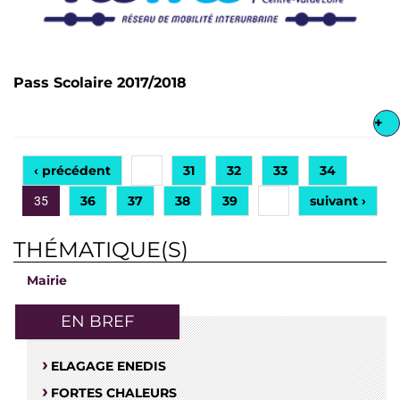
Pass Scolaire 2017/2018
+
‹ précédent
31
32
33
34
…
36
37
38
39
suivant ›
35
…
THÉMATIQUE(S)
Mairie
EN BREF
ELAGAGE ENEDIS
FORTES CHALEURS