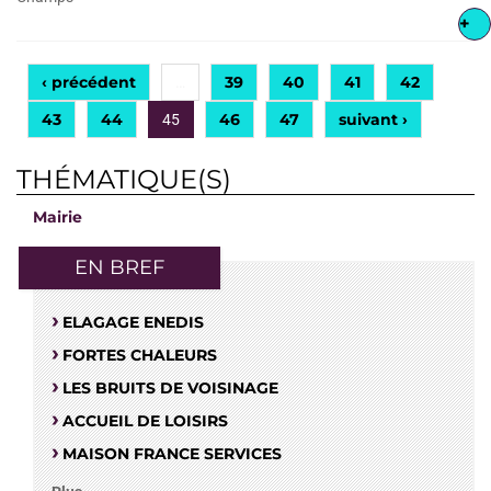
+
‹ précédent
39
40
41
42
…
43
44
46
47
suivant ›
45
THÉMATIQUE(S)
Mairie
EN BREF
ELAGAGE ENEDIS
FORTES CHALEURS
LES BRUITS DE VOISINAGE
ACCUEIL DE LOISIRS
MAISON FRANCE SERVICES