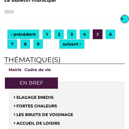
Le bulletin municipal
2025
+
‹ précédent
1
2
3
4
6
5
7
8
9
suivant ›
…
THÉMATIQUE(S)
Mairie
Cadre de vie
EN BREF
ELAGAGE ENEDIS
FORTES CHALEURS
LES BRUITS DE VOISINAGE
ACCUEIL DE LOISIRS