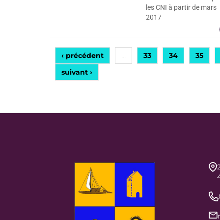
les CNI à partir de mars
2017
‹ précédent
33
34
35
…
suivant ›