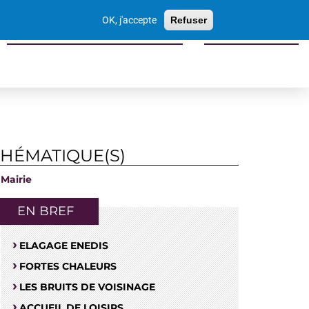
Votre
OK, j'accepte
Refuser
recherche
Sports culture loisirs tourisme
Economie locale
THÉMATIQUE(S)
Mairie
EN BREF
ELAGAGE ENEDIS
FORTES CHALEURS
LES BRUITS DE VOISINAGE
ACCUEIL DE LOISIRS