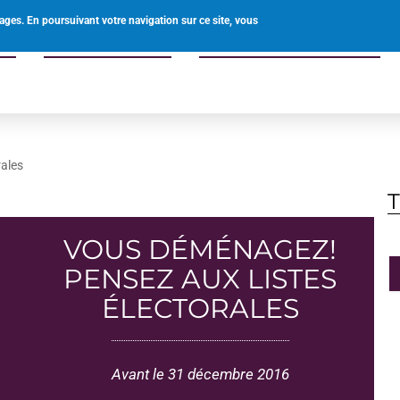
0238597340
mairie@ouvrouer-les-champs.fr
ages. En poursuivant votre navigation sur ce site, vous
uer
Offre de services
Enfants familles seniors
rales
VOUS DÉMÉNAGEZ!
PENSEZ AUX LISTES
ÉLECTORALES
Avant le 31 décembre 2016