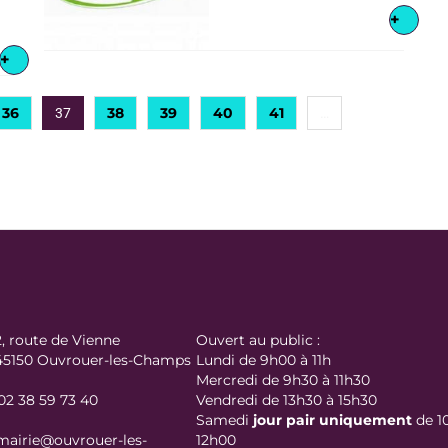
+
+
36
38
39
40
41
37
…
2, route de Vienne
Ouvert au public :
45150 Ouvrouer-les-Champs
Lundi de 9h00 à 11h
Mercredi de 9h30 à 11h30
02 38 59 73 40
Vendredi de 13h30 à 15h30
Samedi
jour
pair uniquement
de 1
mairie@ouvrouer-les-
12h00