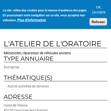
Aller
au
OK,
Le site utilise des cookies pour la mesure d'audience des pages.
Toggl
contenu
j'accepte
En poursuivant votre navigation sur ce site, vous acceptez leur
navig
principal
Plus d'information
utilisation.
Refuser
L'ATELIER DE L'ORATOIRE
Mécanicien, réparateur de véhicules anciens
TYPE ANNUAIRE
Entreprise
THÉMATIQUE(S)
Autres activités de services
ADRESSE
route de Vienne
45150
Ouvrouer-les-Champs