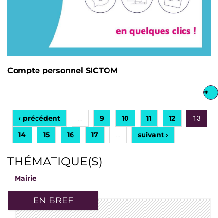
Compte personnel SICTOM
+
‹ précédent
9
10
11
12
…
13
14
15
16
17
suivant ›
…
THÉMATIQUE(S)
Mairie
EN BREF