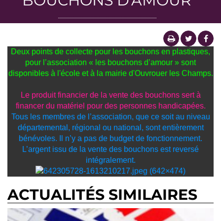
BOUCHONS D'AMOUR
Deux points de collecte pour les bouchons en plastiques,
pour l’association « les bouchons d’amour » sont
disponibles à l'école et à la mairie d'Ouvrouer les Champs.
Le produit financier de la vente des bouchons sert à
financer du matériel pour des personnes handicapées.
Tous les membres de l’association, que ce soit au niveau
départemental, régional ou national, sont entièrement
bénévoles. Il n’y a pas de budget de fonctionnement.
L’argent issu de la vente des bouchons est reversé
intégralement.
ACTUALITÉS SIMILAIRES