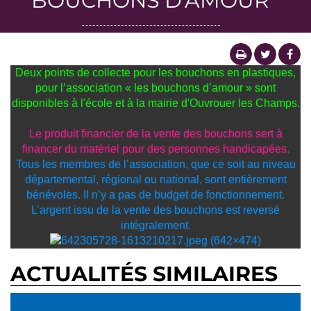
BOUCHONS D'AMOUR
Deux points de collecte pour les bouchons en plastiques,
pour l’association « les bouchons d’amour » sont
disponibles à l'école et à la mairie d'Ouvrouer les Champs.
Le produit financier de la vente des bouchons sert à
financer du matériel pour des personnes handicapées.
Tous les membres de l’association, que ce soit au niveau
départemental, régional ou national, sont entièrement
bénévoles. Il n’y a pas de budget de fonctionnement.
L’argent issu de la vente des bouchons est reversé
intégralement.
ACTUALITÉS SIMILAIRES