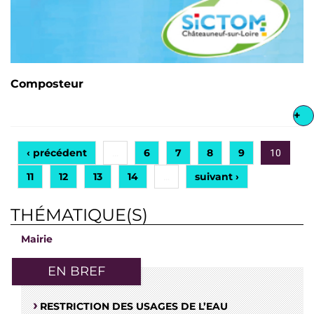
Composteur
+
‹ précédent
6
7
8
9
…
10
11
12
13
14
suivant ›
…
THÉMATIQUE(S)
Mairie
EN BREF
RESTRICTION DES USAGES DE L’EAU