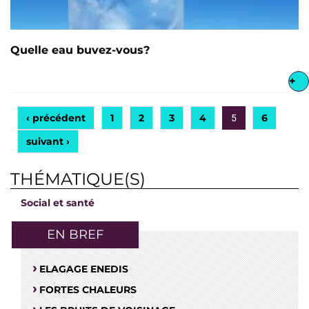
Quelle eau buvez-vous?
+
‹ précédent
1
2
3
4
6
5
suivant ›
THÉMATIQUE(S)
Social et santé
EN BREF
ELAGAGE ENEDIS
FORTES CHALEURS