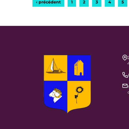
‹ précédent
1
2
3
4
5