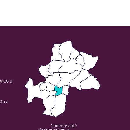
0h00 à
13h à