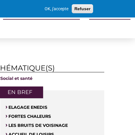
Votre
OK, j'accepte
Refuser
recherche
Sports culture loisirs tourisme
Economie locale
THÉMATIQUE(S)
Social et santé
EN BREF
ELAGAGE ENEDIS
FORTES CHALEURS
LES BRUITS DE VOISINAGE
ACCUEIL DE LOISIRS