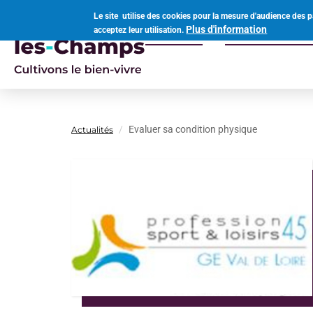
Aller
Le site utilise des cookies pour la mesure d'audience des p
au
Plus d'information
acceptez leur utilisation.
Votre mairie
Vivre à Ouvro
contenu
Navigation
principal
principale
Evaluer sa condition physique
Actualités