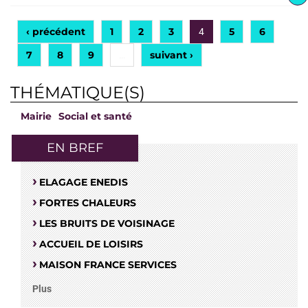
‹ précédent
1
2
3
5
6
4
7
8
9
suivant ›
…
THÉMATIQUE(S)
Mairie
Social et santé
EN BREF
ELAGAGE ENEDIS
FORTES CHALEURS
LES BRUITS DE VOISINAGE
ACCUEIL DE LOISIRS
MAISON FRANCE SERVICES
Plus