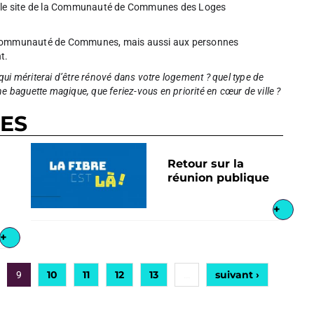
sur le site de la Communauté de Communes des Loges
la Communauté de Communes, mais aussi aux personnes
t.
ui mériterai d’être rénové dans votre logement ? quel type de
baguette magique, que feriez-vous en priorité en cœur de ville ?
RES
Retour sur la
réunion publique
+
+
10
11
12
13
suivant ›
9
…