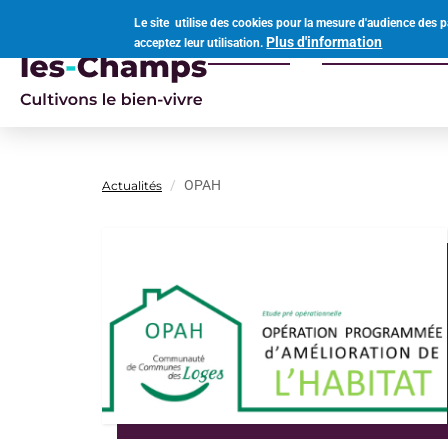
Aller
Le site utilise des cookies pour la mesure d'audience des p
au
Plus d'information
acceptez leur utilisation.
Votre mairie
Vivre à Ouvro
contenu
Navigation
principal
principale
OPAH
Actualités