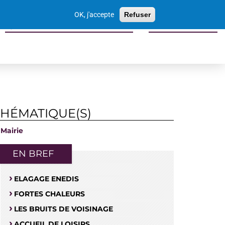
Votre
OK, j'accepte
Refuser
recherche
Sports culture loisirs tourisme
Economie locale
THÉMATIQUE(S)
Mairie
EN BREF
ELAGAGE ENEDIS
FORTES CHALEURS
LES BRUITS DE VOISINAGE
ACCUEIL DE LOISIRS