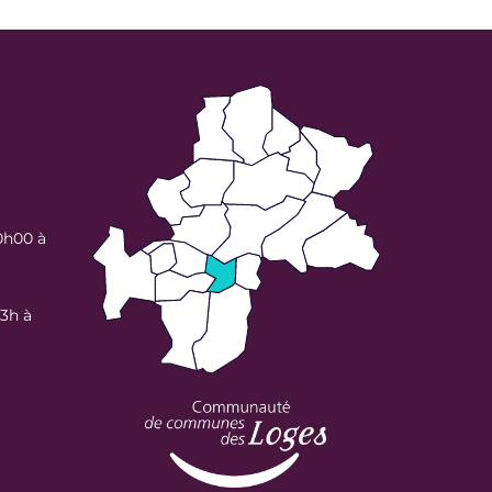
0h00 à
13h à