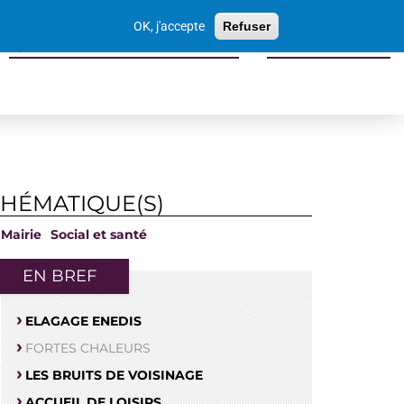
Votre
OK, j'accepte
Refuser
recherche
Sports culture loisirs tourisme
Economie locale
THÉMATIQUE(S)
Mairie
Social et santé
EN BREF
ELAGAGE ENEDIS
FORTES CHALEURS
LES BRUITS DE VOISINAGE
ACCUEIL DE LOISIRS