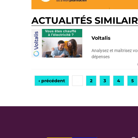
ACTUALITÉS SIMILAI
Voltalis
Analysez et maîtrisez vo
dépenses
‹ précédent
2
3
4
5
…