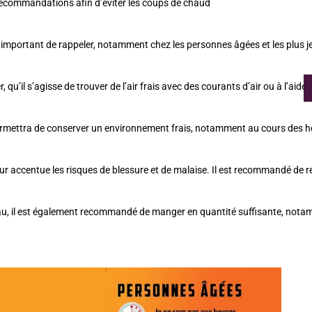
s recommandations afin d’éviter les coups de chaud
important de rappeler, notamment chez les personnes âgées et les plus je
, qu’il s’agisse de trouver de l’air frais avec des courants d’air ou à l’aide
permettra de conserver un environnement frais, notamment au cours des he
ur accentue les risques de blessure et de malaise. Il est recommandé de rep
eau, il est également recommandé de manger en quantité suffisante, nota