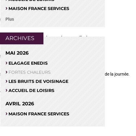
MAISON FRANCE SERVICES
Plus
unes, de boire régulièrement de l’eau.
ARCHIVES
 d’un ventilateur, mais également de se mouiller le corps.
MAI 2026
ures les plus chaudes de la journée.
ELAGAGE ENEDIS
FORTES CHALEURS
ousser vos activités lors des périodes les plus fraîches de la journée.
LES BRUITS DE VOISINAGE
ACCUEIL DE LOISIRS
mment des fruits et légumes gorgés d’eau.
AVRIL 2026
MAISON FRANCE SERVICES