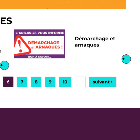
RES
Démarchage et
arnaques
s
+
+
7
8
9
10
suivant ›
6
…