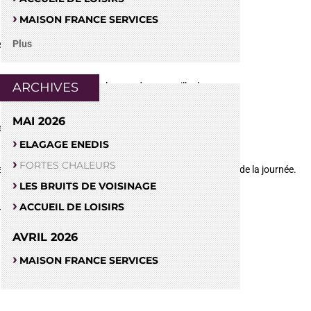
MAISON FRANCE SERVICES
Plus
unes, de boire régulièrement de l’eau.
ARCHIVES
 d’un ventilateur, mais également de se mouiller le corps.
MAI 2026
ures les plus chaudes de la journée.
ELAGAGE ENEDIS
FORTES CHALEURS
ousser vos activités lors des périodes les plus fraîches de la journée.
LES BRUITS DE VOISINAGE
ACCUEIL DE LOISIRS
mment des fruits et légumes gorgés d’eau.
AVRIL 2026
MAISON FRANCE SERVICES