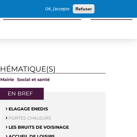
Votre
OK, j'accepte
Refuser
recherche
Sports culture loisirs tourisme
Economie locale
THÉMATIQUE(S)
Mairie
Social et santé
EN BREF
ELAGAGE ENEDIS
FORTES CHALEURS
LES BRUITS DE VOISINAGE
ACCUEIL DE LOISIRS