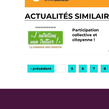
ACTUALITÉS SIMILAI
Participation
collective et
citoyenne !
‹ précédent
5
6
7
8
…