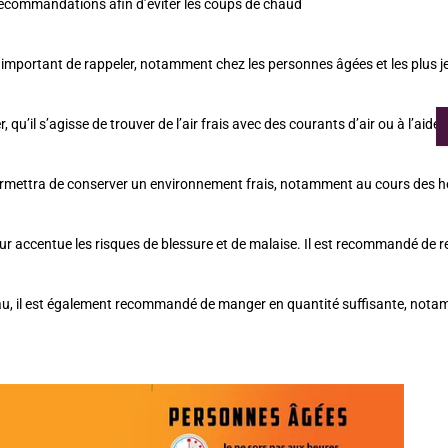
s recommandations afin d’éviter les coups de chaud
important de rappeler, notamment chez les personnes âgées et les plus je
, qu’il s’agisse de trouver de l’air frais avec des courants d’air ou à l’aide
permettra de conserver un environnement frais, notamment au cours des he
ur accentue les risques de blessure et de malaise. Il est recommandé de rep
eau, il est également recommandé de manger en quantité suffisante, nota