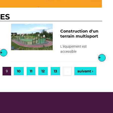
RES
Construction d'un
terrain multisport
L'équipement est
accessible
+
+
10
11
12
13
suivant ›
9
…