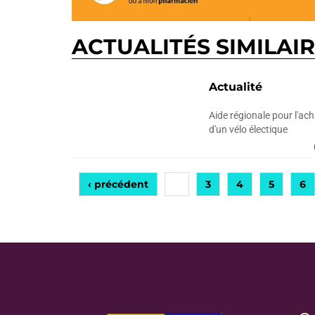
ACTUALITÉS SIMILAI
Actualité
Aide régionale pour l'ach
d'un vélo électique
‹ précédent
3
4
5
6
…