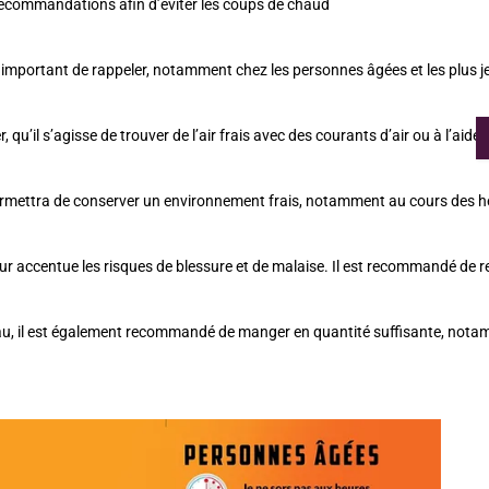
s recommandations afin d’éviter les coups de chaud
important de rappeler, notamment chez les personnes âgées et les plus je
, qu’il s’agisse de trouver de l’air frais avec des courants d’air ou à l’aide
permettra de conserver un environnement frais, notamment au cours des he
ur accentue les risques de blessure et de malaise. Il est recommandé de rep
eau, il est également recommandé de manger en quantité suffisante, nota