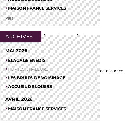
MAISON FRANCE SERVICES
Plus
unes, de boire régulièrement de l’eau.
ARCHIVES
 d’un ventilateur, mais également de se mouiller le corps.
MAI 2026
ures les plus chaudes de la journée.
ELAGAGE ENEDIS
FORTES CHALEURS
ousser vos activités lors des périodes les plus fraîches de la journée.
LES BRUITS DE VOISINAGE
ACCUEIL DE LOISIRS
mment des fruits et légumes gorgés d’eau.
AVRIL 2026
MAISON FRANCE SERVICES