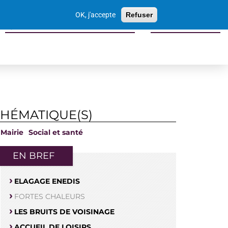
Votre
OK, j'accepte
Refuser
recherche
Sports culture loisirs tourisme
Economie locale
THÉMATIQUE(S)
Mairie
Social et santé
EN BREF
ELAGAGE ENEDIS
FORTES CHALEURS
LES BRUITS DE VOISINAGE
ACCUEIL DE LOISIRS