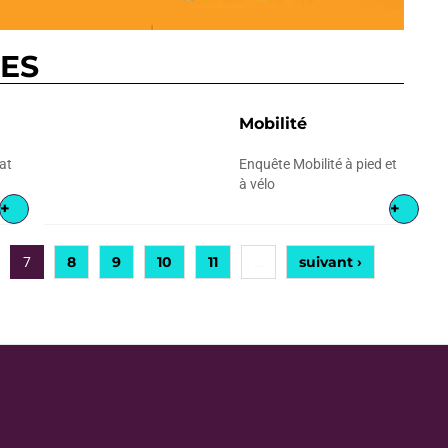
RES
Mobilité
at
Enquête Mobilité à pied et
à vélo
+
+
8
9
10
11
suivant ›
7
…